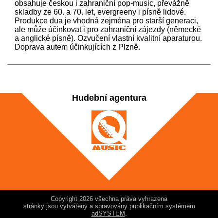
obsahuje českou i zahraniční pop-music, převážně
skladby ze 60. a 70. let, evergreeny i písně lidové.
Produkce dua je vhodná zejména pro starší generaci,
ale může účinkovat i pro zahraniční zájezdy (německé
a anglické písně). Ozvučení vlastní kvalitní aparaturou.
Doprava autem účinkujících z Plzně.
Hudební agentura
Copyright 2026 všechna práva vyhrazena
stránky jsou vytvářeny a spravovány publikačním systémem
adSYSTEM
.