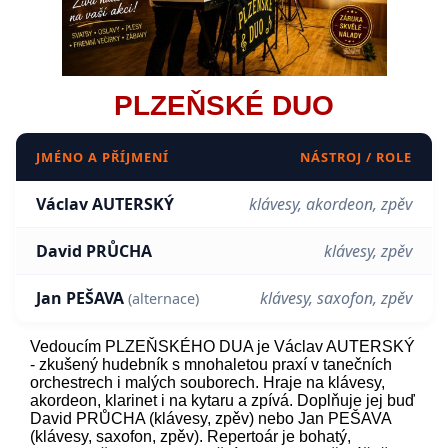
PLZEŇSKÉ DUO
JMÉNO A PŘÍJMENÍ
NÁSTROJ / ROLE
Václav AUTERSKÝ
klávesy, akordeon, zpěv
David PRŮCHA
klávesy, zpěv
Jan PEŠAVA
klávesy, saxofon, zpěv
(alternace)
Vedoucím PLZEŇSKÉHO DUA je Václav AUTERSKÝ
- zkušený hudebník s mnohaletou praxí v tanečních
orchestrech i malých souborech. Hraje na klávesy,
akordeon, klarinet i na kytaru a zpívá. Doplňuje jej buď
David PRŮCHA (klávesy, zpěv) nebo Jan PEŠAVA
(klávesy, saxofon, zpěv). Repertoár je bohatý,